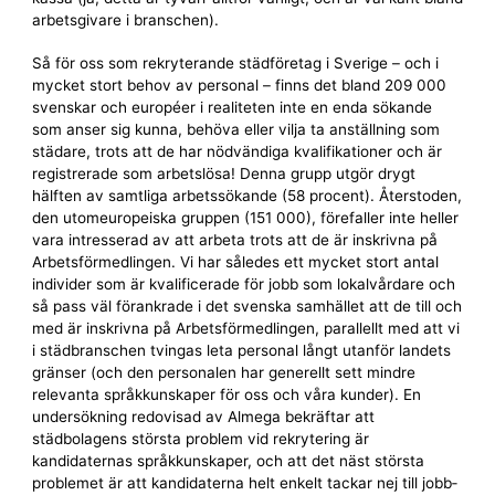
arbetsgivare i branschen).
Så för oss som rekryterande städföretag i Sverige – och i
mycket stort behov av personal – finns det bland 209 000
svenskar och européer i realiteten inte en enda sökande
som anser sig kunna, behöva eller vilja ta anställning som
städare, trots att de har nödvändiga kvalifikationer och är
registrerade som arbetslösa! Denna grupp utgör drygt
hälften av samtliga arbets­sökande (58 procent). Återstoden,
den utomeuropeiska gruppen (151 000), förefaller inte heller
vara intresserad av att arbeta trots att de är inskrivna på
Arbets­förmedlingen. Vi har således ett mycket stort antal
individer som är kvalificerade för jobb som lokal­vårdare och
så pass väl förankrade i det svenska samhället att de till och
med är inskrivna på Arbets­förmedlingen, parallellt med att vi
i städbranschen tvingas leta personal långt utanför landets
gränser (och den personalen har generellt sett mindre
relevanta språkkunskaper för oss och våra kunder). En
undersökning redovisad av Almega bekräftar att
städbolagens största problem vid rekrytering är
kandidaternas språk­kunskaper, och att det näst största
problemet är att kandidaterna helt enkelt tackar nej till jobb­