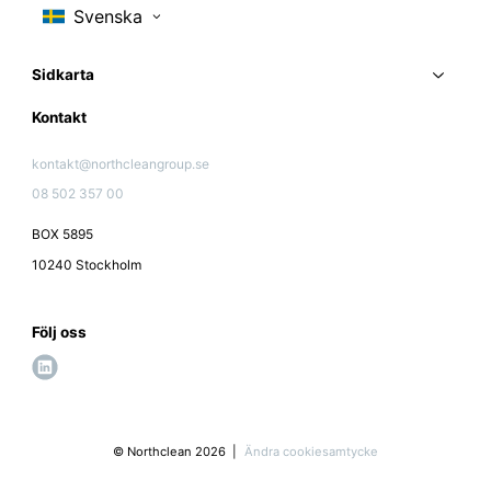
e
r
v
Sidkarta
i
c
Kontakt
e
kontakt@northcleangroup.se
08 502 357 00
BOX 5895
10240 Stockholm
Följ oss
l
i
n
k
© Northclean 2026
Ändra cookiesamtycke
e
d