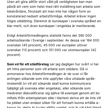
Utan att göra alltför stort våld på verkligheten kan man
påstå att vem som helst med rätt inställning kan arbeta som
lokalvårdare, förutsatt att man inte har någon form av
konstaterad nedsatt arbets­förmåga. Arbetet kräver ingen
högre utbildning. Däremot är kunskaper i svenska språket en
klar merit, och även kunskaper i engelska är meriterande.
Enligt Arbetsförmedlingens statistik fanns det 360 000
arbets­sökande i Sverige i september. Av dessa var 164 000
svenskar (45 procent), 45 000 var européer utöver
svenskar (13 procent) och 151 000 var utomeuropéer (42
procent).
Som vd för ett städföretag
ser jag dagligen hur svårt vi har
att hitta personer som vill arbeta som städare. Då vi
annonserar hos Arbets­förmedlingen är de svar vi får
antingen sökande som inte uppfyller våra uttalade språk­
önskemål (vi vill att sökande skall kunna kommunicera
hjälpligt på svenska eller engelska), eller sökande som
medvetet diskvalificerar sig själva till exempel genom att bo
miltals ifrån arbetsplatsen eller i klartext skriva att de inte vill
ha jobbet utan endast söker för att fortsatt kunna erhålla a-
kassa (ja, detta är tyvärr alltför vanligt, och är väl känt bland