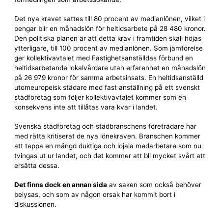
Det nya kravet sattes till 80 procent av median­lönen, vilket i
pengar blir en månadslön för heltids­arbete på 28 480 kronor.
Den politiska planen är att detta krav i framtiden skall höjas
ytterligare, till 100 procent av median­lönen. Som jämförelse
ger kollektiv­avtalet med Fastighets­anställdas förbund en
heltids­arbetande lokal­vårdare utan erfarenhet en månadslön
på 26 979 kronor för samma arbetsinsats. En heltids­anställd
utomeuropeisk städare med fast anställning på ett svenskt
städföretag som följer kollektiv­avtalet kommer som en
konsekvens inte att tillåtas vara kvar i landet.
Svenska städföretag och städbranschens företrädare har
med rätta kritiserat de nya lönekraven. Branschen kommer
att tappa en mängd duktiga och lojala medarbetare som nu
tvingas ut ur landet, och det kommer att bli mycket svårt att
ersätta dessa.
Det finns dock en annan sida
av saken som också behöver
belysas, och som av någon orsak har kommit bort i
diskussionen.