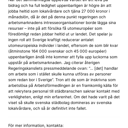
bidrag och ha full ledighet uppenbarligen är högre än att
jobba heltid som lokal­vårdare och tjäna 27 000 kronor i
månadslön, då är det på denna punkt regeringen och
arbets­marknadens intresse­organisationer borde lägga sina
resurser – inte på att försöka få utomeuropéer som
föredömligt redan jobbar heltid ut ur landet. Det spelar ju
ingen roll att Sverige kraftigt reducerar antalet
utomeuropeiska individer i landet, eftersom de som blir kvar
(åtminstone 164 000 svenskar och 45 000 européer)
uppenbarligen ändå inte kommer att fylla upp luckorna som
uppstår på arbets­marknaden. Jag citerar återigen
Regerings­kansliets pressmeddelande ovan: ”… [det] handlar
om arbete som i stället skulle kunna utföras av personer
som redan bor i Sverige”. Tron att de som är inskrivna som
arbetslösa på Arbets­förmedlingen är en framkomlig källa för
att rekrytera personal till städbranschen saknar kontakt med
verkligheten, enligt min erfarenhet. Om det hade varit på det
viset så skulle svenska städbolag domineras av svenska
lokal­vårdare, och så är definitivt inte fallet.
För mer information, kontakta: