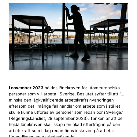
I november 2023
höjdes lönekraven för utomeuropeiska
personer som vill arbeta i Sverige. Beslutet syftar till att ”…
minska den lågkvalificerade arbets­krafts­invandringen
eftersom det i många fall handlar om arbete som i stället
skulle kunna utföras av personer som redan bor i Sverige.”
(Regerings­kansliet, 29 september 2023). Tanken är att de
höjda lönekraven skall skapa en ökad efterfrågan på den
arbetskraft som i dag redan finns inskriven på arbets­
förmedlingen som arbets­sökande.