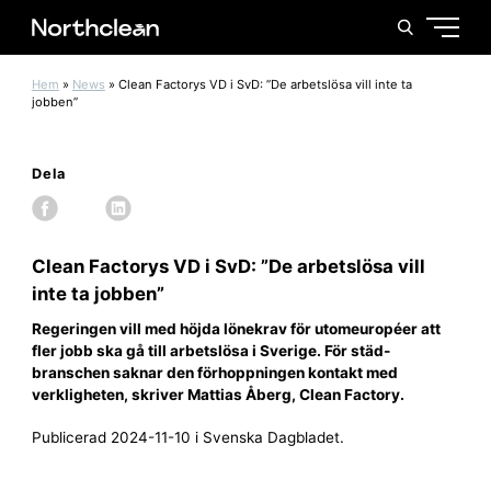
Hem
»
News
»
Clean Factorys VD i SvD: ”De arbetslösa vill inte ta
jobben”
Dela
Clean Factorys VD i SvD: ”De arbetslösa vill
inte ta jobben”
Regeringen vill med höjda löne­krav för utom­européer att
fler jobb ska gå till arbets­lösa i Sverige. För städ­
branschen saknar den förhoppningen kontakt med
verkligheten, skriver Mattias Åberg, Clean Factory.
Publicerad 2024-11-10 i Svenska Dagbladet.