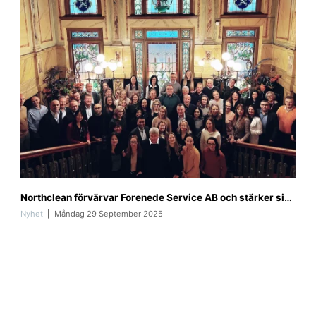
7
f
Northclean förvärvar Forenede Service AB och stärker sin position i Sverige
o
r
Nyhet
Måndag 29 September 2025
e
n
e
d
e
_
s