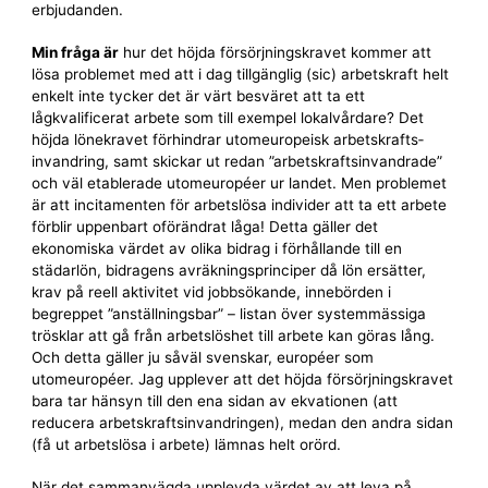
erbjudanden.
Min fråga är
hur det höjda försörjnings­kravet kommer att
lösa problemet med att i dag tillgänglig (sic) arbetskraft helt
enkelt inte tycker det är värt besväret att ta ett
lågkvalificerat arbete som till exempel lokal­vårdare? Det
höjda lönekravet förhindrar utomeuropeisk arbets­krafts­
invandring, samt skickar ut redan ”arbets­krafts­invandrade”
och väl etablerade utomeuropéer ur landet. Men problemet
är att incitamenten för arbetslösa individer att ta ett arbete
förblir uppenbart oförändrat låga! Detta gäller det
ekonomiska värdet av olika bidrag i förhållande till en
städarlön, bidragens avräknings­principer då lön ersätter,
krav på reell aktivitet vid jobbsökande, innebörden i
begreppet ”anställningsbar” – listan över system­mässiga
trösklar att gå från arbetslöshet till arbete kan göras lång.
Och detta gäller ju såväl svenskar, européer som
utomeuropéer. Jag upplever att det höjda försörjnings­kravet
bara tar hänsyn till den ena sidan av ekvationen (att
reducera arbets­krafts­invandringen), medan den andra sidan
(få ut arbetslösa i arbete) lämnas helt orörd.
När det sammanvägda upplevda värdet av att leva på