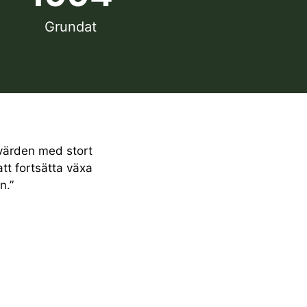
Grundat
nvärden med stort
tt fortsätta växa
n.”