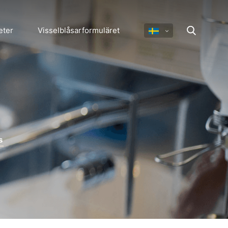
eter
Visselblåsarformuläret
s