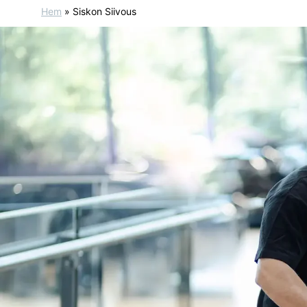
Hem
»
Siskon Siivous