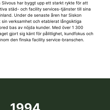
 Siivous har byggt upp ett starkt rykte för att
iva städ- och facility services-tjänster till sina
inland. Under de senaste åren har Siskon
 sin verksamhet och etablerat långsiktiga
 bred bas av nöjda kunder. Med över 1 300
aget gjort sig känt för pålitlighet, kundfokus och
inom den finska facility service-branschen.
1994