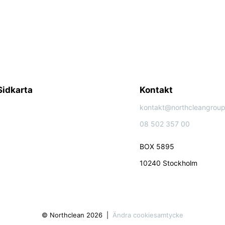
Sidkarta
Kontakt
kontakt@northcleangroup
08 502 357 00
BOX 5895
10240 Stockholm
© Northclean 2026
Ändra cookiesamtycke