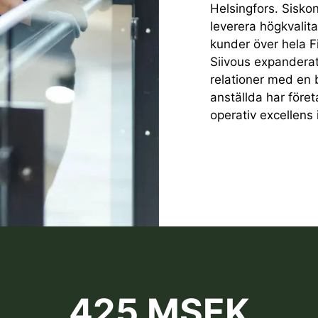
Helsingfors. Siskon
leverera högkvalitat
kunder över hela F
Siivous expanderat
relationer med en
anställda har föret
operativ excellens 
425 MSEK