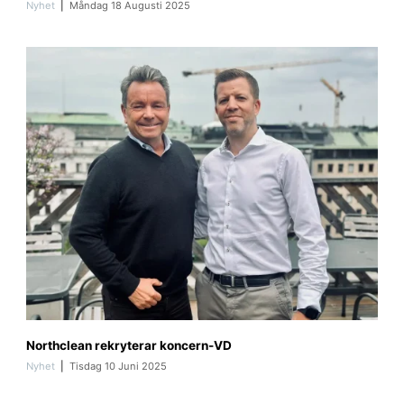
4
Nyhet
Måndag 18 Augusti 2025
5
9
9
2
9
0
2
1
4
9
P
Northclean rekryterar koncern-VD
i
c
Nyhet
Tisdag 10 Juni 2025
t
u