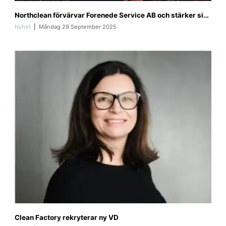
f
Northclean förvärvar Forenede Service AB och stärker sin position i Sverige
o
r
Nyhet
Måndag 29 September 2025
e
n
e
d
e
_
s
e
r
v
i
c
e
1
Clean Factory rekryterar ny VD
6