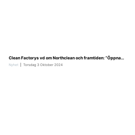
1
f
0
a
1
Clean Factorys vd om Northclean och framtiden: ”Öppnas kontaktytor utanför bolaget”
1
4
Nyhet
Torsdag 3 Oktober 2024
9
4
3
8
8
3