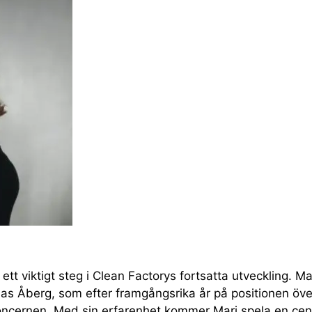
tt viktigt steg i Clean Factorys fortsatta utveckling. Ma
s Åberg, som efter framgångsrika år på positionen överg
koncernen. Med sin erfarenhet kommer Mari spela en centr