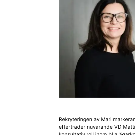
Rekryteringen av Mari markerar e
efterträder nuvarande VD Mattia
konsultativ roll inom bl a ägar