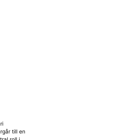
ri
år till en
al roll i