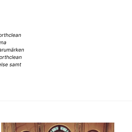
orthclean
vna
varumärken
orthclean
else samt