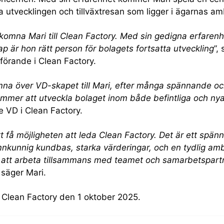
a utvecklingen och tillväxtresan som ligger i ägarnas amb
lkomna Mari till Clean Factory. Med sin gedigna erfarenh
p är hon rätt person för bolagets fortsatta utveckling
”,
förande i Clean Factory.
ämna över VD-skapet till Mari, efter många spännande och
ommer att utveckla bolaget inom både befintliga och n
 VD i Clean Factory.
t få möjligheten att leda Clean Factory. Det är ett spä
mnkunnig kundbas, starka värderingar, och en tydlig amb
 att arbeta tillsammans med teamet och samarbetspartn
, säger Mari.
ör Clean Factory den 1 oktober 2025.