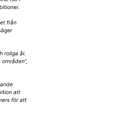
itioner.
et från
 säger
 roliga år.
ya områden
”,
nnande
ition att
ers för att