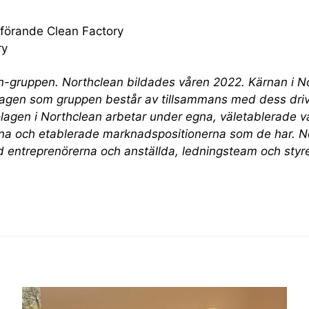
dförande Clean Factory
ry
an-gruppen. Northclean bildades våren 2022. Kärnan i N
agen som gruppen består av tillsammans med dess dri
olagen i Northclean arbetar under egna, väletablerade 
rna och etablerade marknadspositionerna som de har. N
d entreprenörerna och anställda, ledningsteam och styr