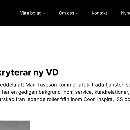
Våra bolag
Om oss
Kontakt
Nyh
kryterar ny VD
meddela att Mari Tuveson kommer att tillträda tjänsten 
har en gedigen bakgrund inom service, kundrelationer,
skap från ledande roller från inom Coor, Inspira, ISS o