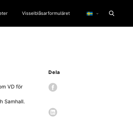
eter
Visselblåsarformuläret
Dela
som VD för
ch Samhall.