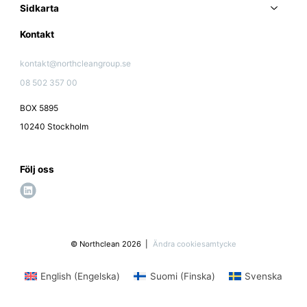
Sidkarta
Kontakt
kontakt@northcleangroup.se
08 502 357 00
BOX 5895
10240 Stockholm
Följ oss
l
i
n
k
© Northclean 2026
Ändra cookiesamtycke
e
d
English
(
Engelska
)
Suomi
(
Finska
)
Svenska
i
n