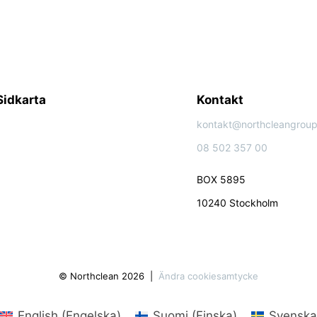
Sidkarta
Kontakt
kontakt@northcleangroup
08 502 357 00
BOX 5895
10240 Stockholm
© Northclean 2026
Ändra cookiesamtycke
English
(
Engelska
)
Suomi
(
Finska
)
Svenska