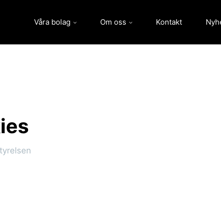
Våra bolag
Om oss
Kontakt
Nyh
ies
styrelsen