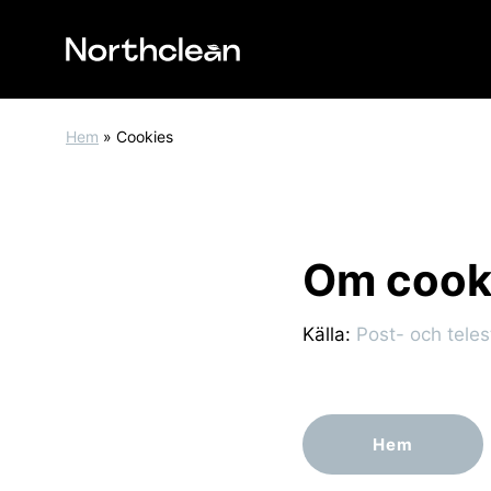
Hem
»
Cookies
Om cook
Källa:
Post- och tele
Hem